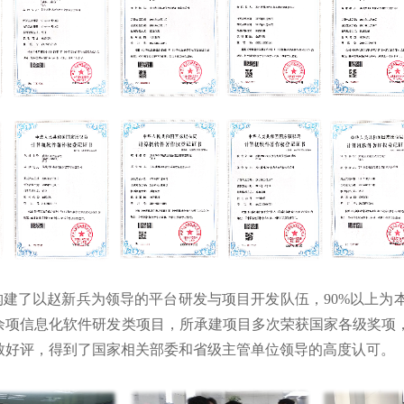
构建了以赵新兵为领导的平台研发与项目开发队伍，90%以上为
余项信息化软件研发类项目，所承建项目多次荣获国家各级奖项
致好评，得到了国家相关部委和省级主管单位领导的高度认可。