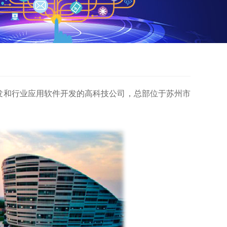
台研发和行业应用软件开发的高科技公司，总部位于苏州市