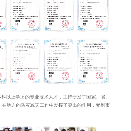
本科以上学历的专业技术人才，
主持研发了国家、省、
，在地方的防灾减灾工作中发挥了突出的作用，受到市