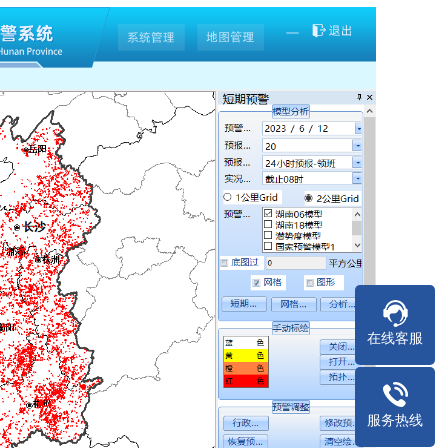
在线客服
服务热线