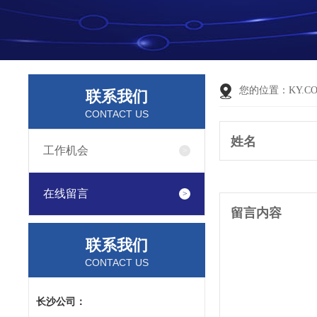
您的位置：
KY.C
联系我们
CONTACT US
姓名
工作机会
在线留言
留言内容
联系我们
CONTACT US
长沙公司：