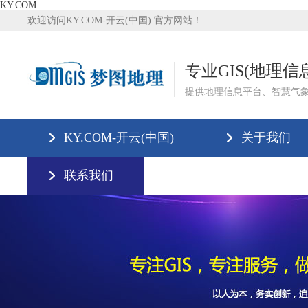
KY.COM
欢迎访问KY.COM-开云(中国) 官方网站！
专业GIS(地理
提供地理信息平台、智慧气
KY.COM-开云(中国)
关于我们
联系我们