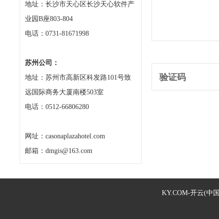
地址：长沙市天心区长沙天心软件产
业园B座803-804
电话：0731-81671998
苏州公司：
验证码
地址：苏州市高新区科发路101号致
远国际商务大厦南楼503室
电话：0512-66806280
网址：casonaplazahotel.com
邮箱：dmgis@163.com
KY.COM-开云(中国