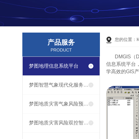
您的位置：
产品服务
PRODUCT
DMGIS（Dre
信息系统平台
梦图地理信息系统平台
学高效的GIS
梦图智慧气象现代化服务…
梦图地质灾害气象风险预…
梦图地质灾害风险双控智…