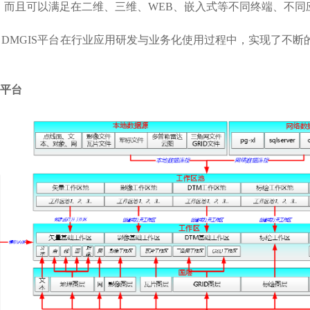
，而且可以满足在二维、三维、WEB、嵌入式等不同终端、不同
MGIS平台在行业应用研发与业务化使用过程中，实现了不断
础平台