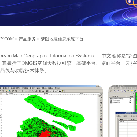
KY.COM
>
产品服务
>
梦图地理信息系统平台
am Map Geographic Information System），
，其囊
括了DMGIS空间大数据引擎、基础平台、桌面平台、云
产品线与功能技术体系。