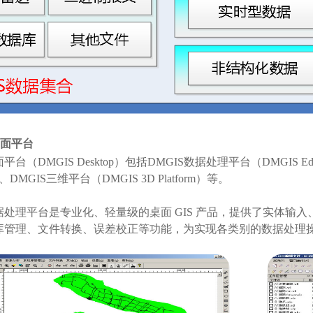
桌面平台
（DMGIS Desktop）包括DMGIS数据处理平台（DMGIS Editin
orm）、DMGIS三维平台（DMGIS 3D Platform）等。
处理平台是专业化、轻量级的桌面 GIS 产品，提供了实体输
库管理、文件转换、误差校正等功能，为实现各类别的数据处理