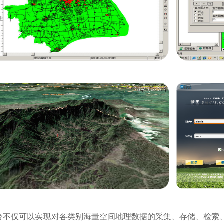
台不仅可以实现对各类别海量空间地理数据的采集、存储、检索