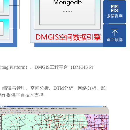
微信咨询
返回顶部
g Platform）、DMGIS工程平台（DMGIS Pr
入、编辑与管理、空间分析、DTM分析、网络分析、影
操作提供平台技术支撑。