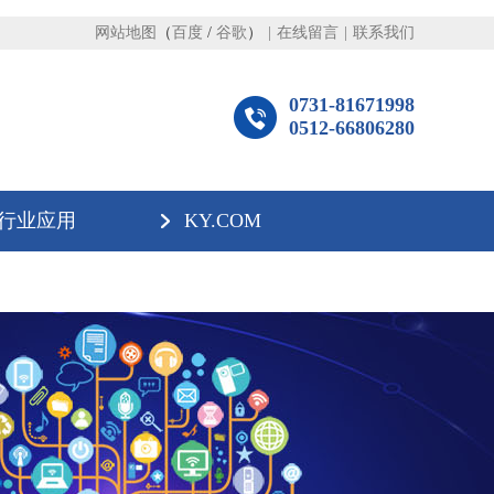
网站地图
（
百度
/
谷歌
）
|
在线留言
|
联系我们
0731-81671998
0512-66806280
行业应用
KY.COM