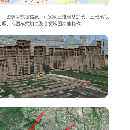
型、图像等数据信息，可实现三维模型加载、三维模拟
管理、地图模式切换及各类地图功能操作。