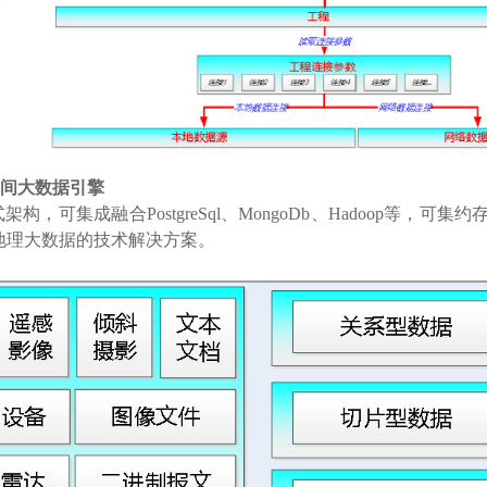
S空间大数据引擎
，可集成融合PostgreSql、MongoDb、Hadoop等
地理大数据的技术解决方案。