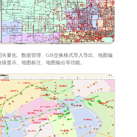
矢量化、数据管理、GIS交换格式导入导出、地图编
分级显示、地图标注、地图输出等功能。