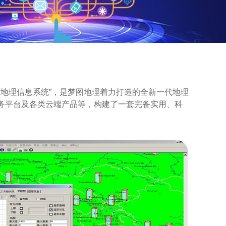
中文名称是“梦图地理信息系统”，是梦图地理着力打造的全新一代地理
服务平台及各类云端产品等，构建了一套完备实用、科