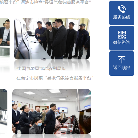
服务热线
微信咨询
返回顶部