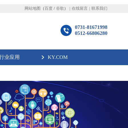
网站地图
（
百度
/
谷歌
）
|
在线留言
|
联系我们
0731-81671998
0512-66806280
行业应用
KY.COM