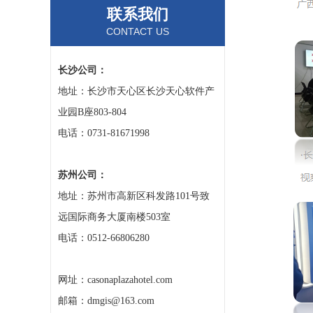
联系我们
CONTACT US
长沙公司：
地址：长沙市天心区长沙天心软件产
业园B座803-804
电话：0731-81671998
苏州公司：
地址：苏州市高新区科发路101号致
远国际商务大厦南楼503室
电话：0512-66806280
网址：casonaplazahotel.com
邮箱：dmgis@163.com