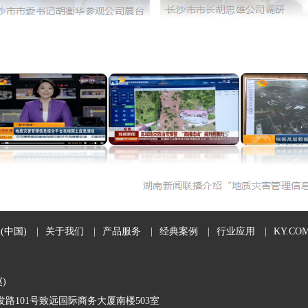
云(中国)
|
关于我们
|
产品服务
|
经典案例
|
行业应用
|
KY.CO
赵)
路101号致远国际商务大厦南楼503室