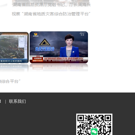
M
|
联系我们