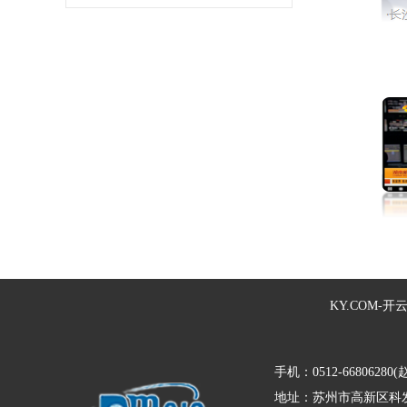
KY.COM-开
手机：0512-66806280(
地址：苏州市高新区科发