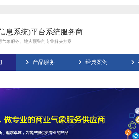
理信息系统)平台系统服务商
慧气象服务、地灾预警的专业解决方案
们
产品服务
经典案例