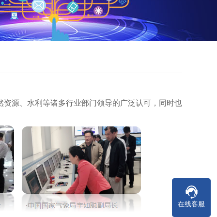
然资源、水利等诸多行业部门领导的广泛认可，同时也
在线客服