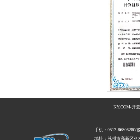
KY.COM-开
手机：0512-66806280(
地址：苏州市高新区科发