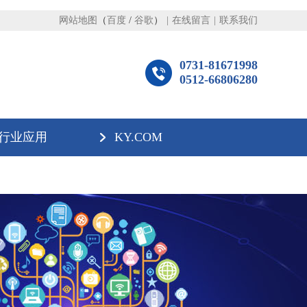
网站地图
（
百度
/
谷歌
）
|
在线留言
|
联系我们
0731-81671998
0512-66806280
行业应用
KY.COM