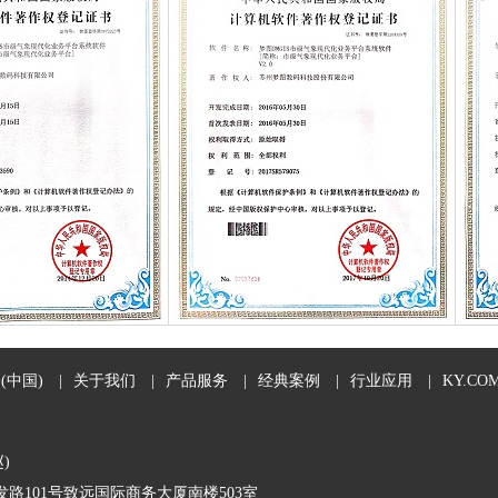
云(中国)
|
关于我们
|
产品服务
|
经典案例
|
行业应用
|
KY.CO
赵)
路101号致远国际商务大厦南楼503室