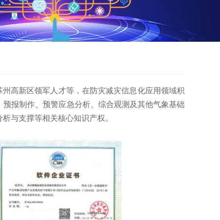
州高新区领军人才等，在防灾减灾信息化应用领域积
、预报制作、预警应急分析、综合观测及其他气象基础
分析与支撑等相关
核心知识产权
。