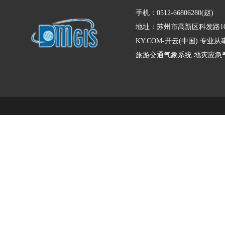
手机：0512-66806280(赵)
地址：苏州市高新区科发路10
KY.COM-开云(中国) 
旅游交通气象系统
地灾应急