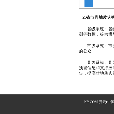
2.省市县地质灾
省级系统：省级用
测等数据，提供模
市级系统：市级用
的公众。
县级系统：县级用
预警信息和支持应
失，提高对地质灾
KY.COM-开云(中国