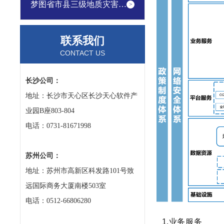
梦图省市县三级地质灾害…
联系我们
CONTACT US
长沙公司：
地址：长沙市天心区长沙天心软件产
业园B座803-804
电话：0731-81671998
苏州公司：
地址：苏州市高新区科发路101号致
远国际商务大厦南楼503室
电话：0512-66806280
1.业务服务