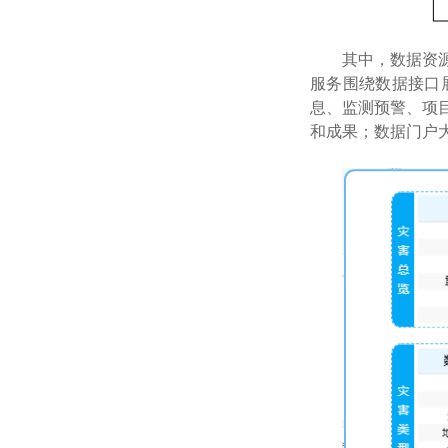
其中，数据资
服务围绕数据接口
息、监测预警、项
和成果；数据门户