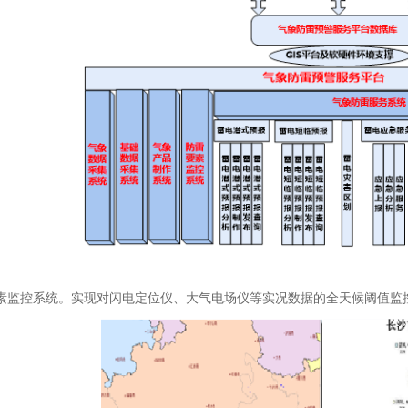
要素监控系统。实现对闪电定位仪、大气电场仪等实况数据的全天候阈值监