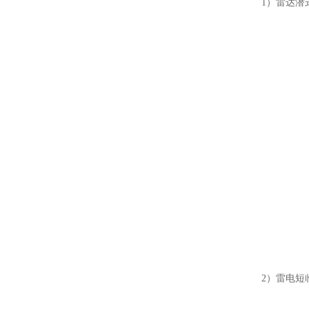
1）雷达
2）雷电