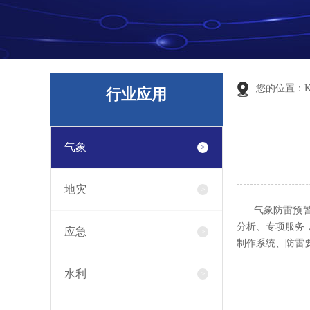
您的位置：
行业应用
气象
地灾
气象防雷预警服
分析、专项服务
应急
制作系统、防雷
水利