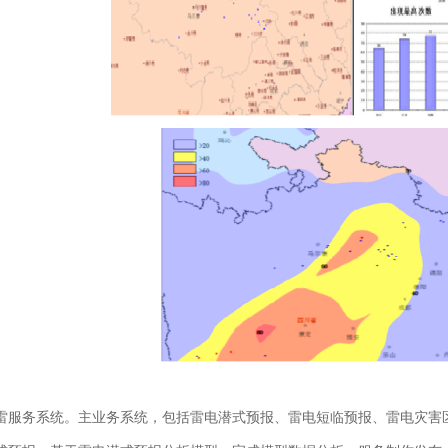
防雷服务系统。主业务系统，包括雷电潜式预报、雷电短临预报、雷电灾害