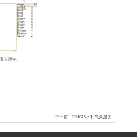
库管理等。
下一篇：
DMGIS水利气象服务