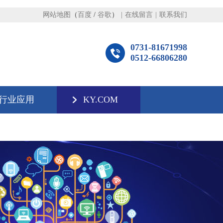
网站地图
（
百度
/
谷歌
）
|
在线留言
|
联系我们
0731-81671998
0512-66806280
行业应用
KY.COM