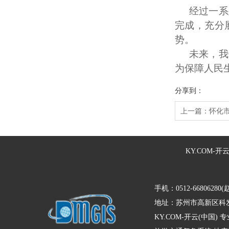
经过一系
完成，充分
势。
未来，我
为保障人民
分享到：
上一篇：
怀化
KY.COM-开
手机：0512-66806280(
地址：苏州市高新区科发
KY.COM-开云(中国