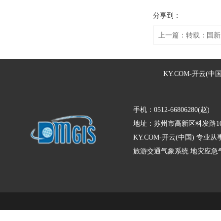
分享到：
上一篇：
转载：国新
KY.COM-开云(中国
手机：0512-66806280(赵)
地址：苏州市高新区科发路10
KY.COM-开云(中国) 
旅游交通气象系统
地灾应急