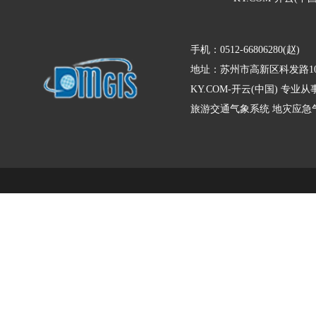
手机：0512-66806280(赵)
地址：苏州市高新区科发路10
KY.COM-开云(中国) 
旅游交通气象系统
地灾应急