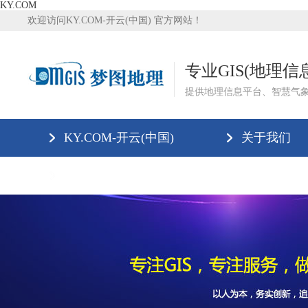
KY.COM
欢迎访问KY.COM-开云(中国) 官方网站！
专业GIS(地理
提供地理信息平台、智慧气
KY.COM-开云(中国)
关于我们
联系我们