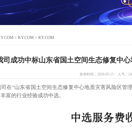
KY.COM
>
KY.COM
>
KY.COM
我司成功中标山东省国土空间生态修复中心
发布时间：2026-05-15
人气：
24
我司在“山东省国土空间生态修复中心地质灾害风险区管
与丰富的行业经验成功中选。