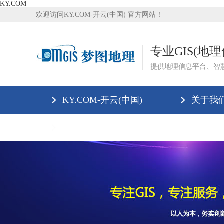
KY.COM
欢迎访问KY.COM-开云(中国) 官方网站！
专业GIS(地
提供地理信息平台、智
KY.COM-开云(中国)
关于我
联系我们