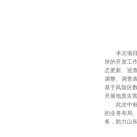
本次项目
块的开发工
态更新、巡
调整、调查
基于风险区
开展地质灾
此次中
的业务布局
务，助力山